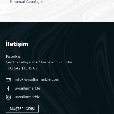
Finansal Avantajlar
İletişim
Fabrika
Çavdır - Fethiye Yolu 1.km Tefenni / Burdur
+90 542 133 15 07
info@uysallarmarble.com
uysallarmarble
uysallarmarble
MÜŞTERI GIRIŞI