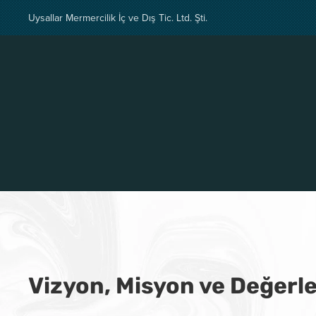
Uysallar Mermercilik İç ve Dış Tic. Ltd. Şti.
Skip
to
main
content
Vizyon, Misyon ve Değerl