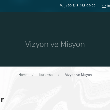
+90 543 463 09 22
i
ANA SAYFA
KURUMSAL
Ü
Vizyon ve Misyon
Home
Kurumsal
Vizyon ve Misyon
er