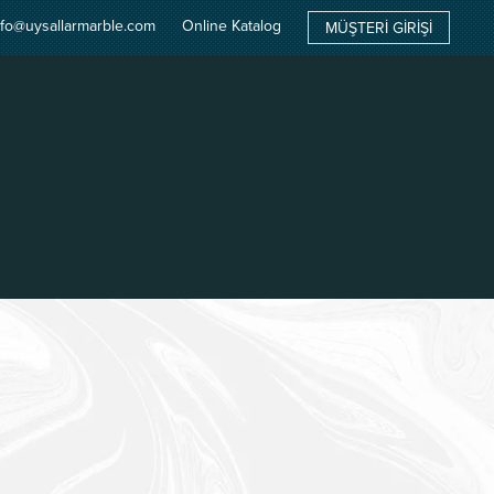
nfo@uysallarmarble.com
Online Katalog
MÜŞTERI GIRIŞI
RÜNLER
OCAKLAR
FABRIKALAR
HABERLER
İLETIŞIM
TR